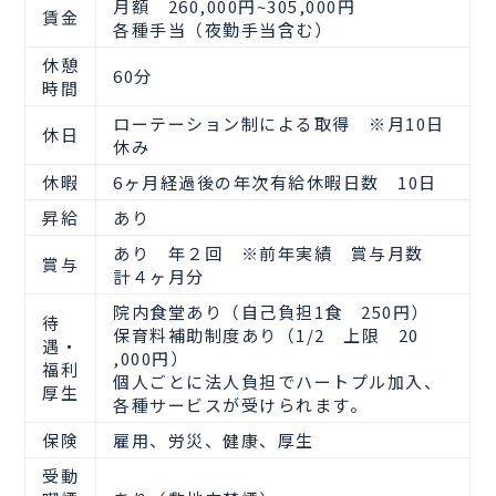
月額 260,000円~305,000円
賃金
各種手当（夜勤手当含む）
休憩
60分
時間
ローテーション制による取得 ※月10日
休日
休み
休暇
6ヶ月経過後の年次有給休暇日数 10日
昇給
あり
あり 年２回 ※前年実績 賞与月数
賞与
計４ヶ月分
院内食堂あり（自己負担1食 250円）
待
保育料補助制度あり（1/2 上限 20
遇・
,000円）
福利
個人ごとに法人負担でハートプル加入、
厚生
各種サービスが受けられます。
保険
雇用、労災、健康、厚生
受動