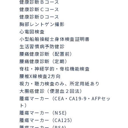
健康診断Ｂコース
健康診断Ｃコース
健康診断Ｄコース
胸部レントゲン撮影
心電図検査
小型船舶操縦士身体検査証明書
生活習慣病予防健診
腰痛健康診断（配置前）
腰痛健康診断（定期）
脊柱・神経学的・脊柱機能検査
腰椎X線検査2方向
視力・聴力検査のみ、所定用紙あり
大腸癌健診（便潜血２回法）
腫瘍マーカー（CEA・CA19-9・AFPセッ
ト）
腫瘍マーカー（NSE)
腫瘍マーカー（CA125）
腫瘍マーカー（PSA)