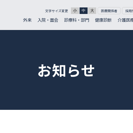
文字サイズ変更
小
中
大
医療関係者
採用
外来
入院・面会
診療科・部門
健康診断
介護医
お知らせ